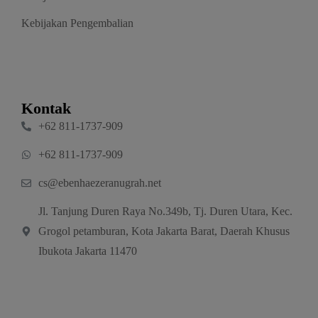
Kebijakan Pengembalian
Kontak
‪+62 811‑1737‑909‬
‪+62 811‑1737‑909‬
cs@ebenhaezeranugrah.net
Jl. Tanjung Duren Raya No.349b, Tj. Duren Utara, Kec.
Grogol petamburan, Kota Jakarta Barat, Daerah Khusus
Ibukota Jakarta 11470