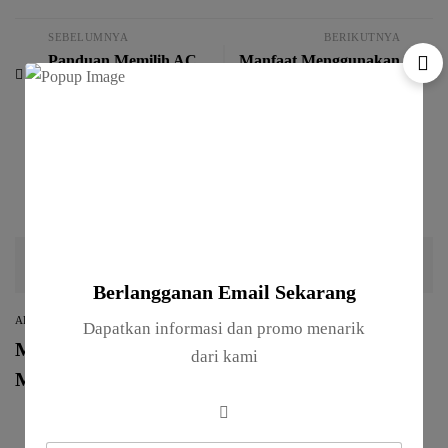
SEBELUMNYA
BERIKUTNYA
Panduan Memilih AC
Manfaat Menggunakan
yang Tepat untuk
AC dengan Teknologi
Rumah Anda
Inverter
Artikel Lainnya
Berlangganan Email Sekarang
ARTIKEL
ARTIKEL
Dapatkan informasi dan promo menarik
Manfaat
Panduan Memilih
dari kami
Menggunakan AC
AC yang Tepat untuk
dengan Teknologi
Rumah Anda
Inverter