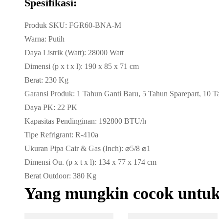
Spesifikasi:
Produk SKU: FGR60-BNA-M
Warna: Putih
Daya Listrik (Watt): 28000 Watt
Dimensi (p x t x l): 190 x 85 x 71 cm
Berat: 230 Kg
Garansi Produk: 1 Tahun Ganti Baru, 5 Tahun Sparepart, 10 
Daya PK: 22 PK
Kapasitas Pendinginan: 192800 BTU/h
Tipe Refrigrant: R-410a
Ukuran Pipa Cair & Gas (Inch): ⌀5/8 ⌀1
Dimensi Ou. (p x t x l): 134 x 77 x 174 cm
Berat Outdoor: 380 Kg
Yang mungkin cocok untu