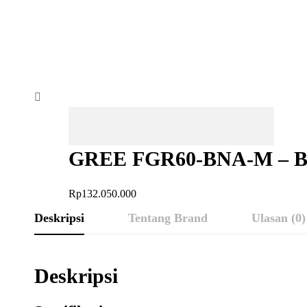
GREE FGR60-BNA-M – Bi
Unit
Rp
132.050.000
Deskripsi
Tentang Brand
Ulasan (0)
Deskripsi