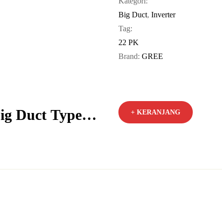
Kategori:
Big Duct
,
Inverter
Tag:
22 PK
Brand:
GREE
g Duct Type
+ KERANJANG