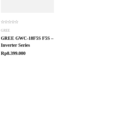
GREE
GREE GWC-18F5S F5S –
Inverter Series
Rp
8.399.000