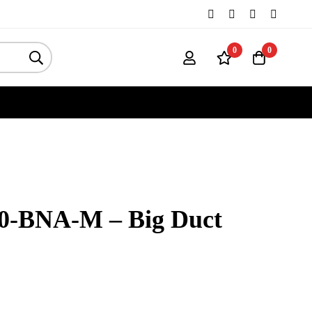
0
0
-BNA-M – Big Duct