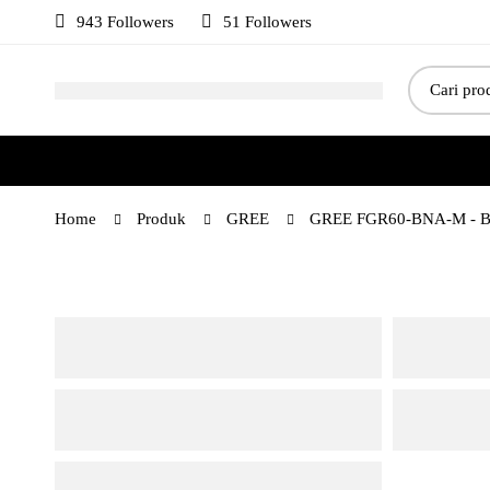
943 Followers
51 Followers
Search
for:
Home
Produk
GREE
GREE FGR60-BNA-M - Bi