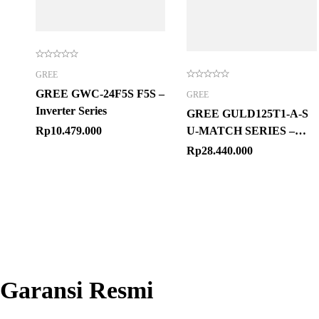
GREE
GREE GWC-24F5S F5S –
GREE
Inverter Series
GREE GULD125T1-A-S
Rp
10.479.000
U-MATCH SERIES –
CASSETTE
Rp
28.440.000
Garansi Resmi