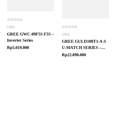
GREE
GREE GWC-09F5S F5S –
GREE
Inverter Series
GREE GULD100T1-A-S
Rp
5.019.000
U-MATCH SERIES –
CASSETTE
Rp
22.890.000