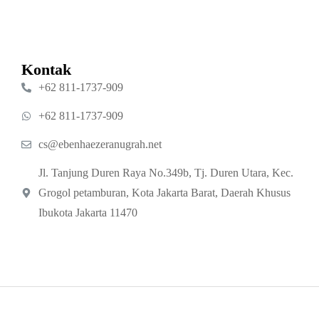
Kontak
‪+62 811‑1737‑909‬
‪+62 811‑1737‑909‬
cs@ebenhaezeranugrah.net
Jl. Tanjung Duren Raya No.349b, Tj. Duren Utara, Kec.
Grogol petamburan, Kota Jakarta Barat, Daerah Khusus
Ibukota Jakarta 11470