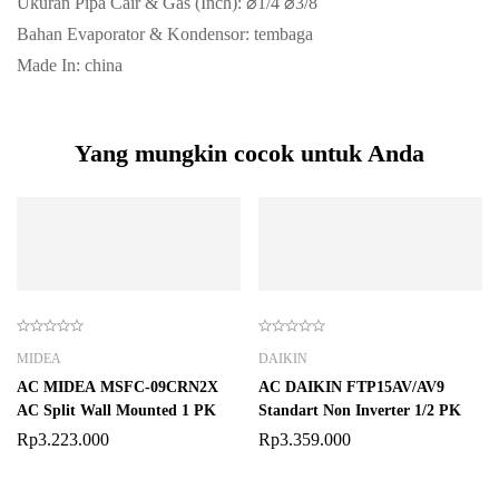
Ukuran Pipa Cair & Gas (Inch): ⌀1/4 ⌀3/8
Bahan Evaporator & Kondensor: tembaga
Made In: china
Yang mungkin cocok untuk Anda
MIDEA
DAIKIN
AC MIDEA MSFC-09CRN2X
AC DAIKIN FTP15AV/AV9
AC Split Wall Mounted 1 PK
Standart Non Inverter 1/2 PK
Rp
3.223.000
Rp
3.359.000