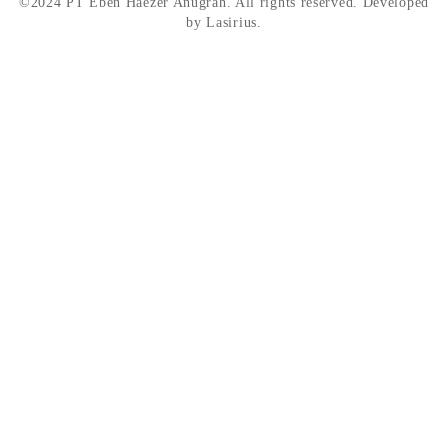
©2024 PT Eben Haezer Anugrah. All rights reserved. Developed
by Lasirius.