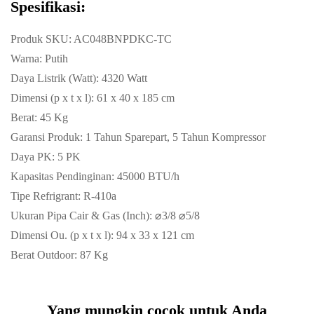
Spesifikasi:
Produk SKU: AC048BNPDKC-TC
Warna: Putih
Daya Listrik (Watt): 4320 Watt
Dimensi (p x t x l): 61 x 40 x 185 cm
Berat: 45 Kg
Garansi Produk: 1 Tahun Sparepart, 5 Tahun Kompressor
Daya PK: 5 PK
Kapasitas Pendinginan: 45000 BTU/h
Tipe Refrigrant: R-410a
Ukuran Pipa Cair & Gas (Inch): ⌀3/8 ⌀5/8
Dimensi Ou. (p x t x l): 94 x 33 x 121 cm
Berat Outdoor: 87 Kg
Yang mungkin cocok untuk Anda