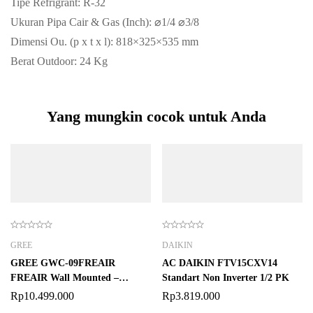
Tipe Refrigrant: R-32
Ukuran Pipa Cair & Gas (Inch): ⌀1/4 ⌀3/8
Dimensi Ou. (p x t x l): 818×325×535 mm
Berat Outdoor: 24 Kg
Yang mungkin cocok untuk Anda
GREE
DAIKIN
GREE GWC-09FREAIR
AC DAIKIN FTV15CXV14
FREAIR Wall Mounted –
Standart Non Inverter 1/2 PK
Inverter Series
Rp
10.499.000
Rp
3.819.000