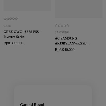
GREE
GREE GWC-18F5S F5S –
SAMSUNG
Inverter Series
AC SAMSUNG
Rp
8.399.000
AR13BYFANWKXSE
WindFree™ Lite 1,5 PK
Rp
6.940.000
Garansi Resmi