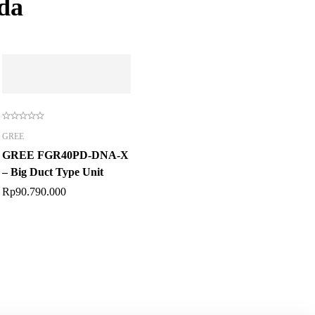
da
GREE
GREE FGR40PD-DNA-X
– Big Duct Type Unit
Rp
90.790.000