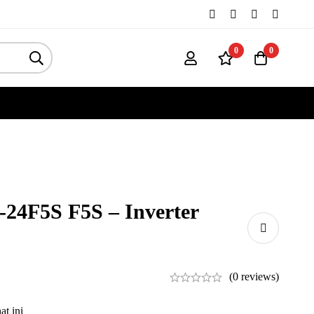
0
0
4F5S F5S – Inverter
(0 reviews)
at ini