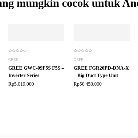
ang mungkin cocok untuk An
GREE
GREE
GREE GWC-09F5S F5S –
GREE FGR20PD-DNA-X
Inverter Series
– Big Duct Type Unit
Rp
5.019.000
Rp
50.450.000