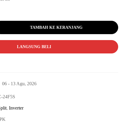
TAMBAH KE KERANJANG
LANGSUNG BELI
06 - 13 Agu, 2026
-24F5S
plit
,
Inverter
 PK