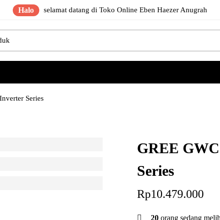
Halo
selamat datang di Toko Online Eben Haezer Anugrah
verter Series
GREE GWC-2
Series
Rp
10.479.000
20
orang sedang melih