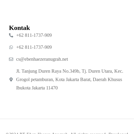
Kontak
‪+62 811‑1737‑909‬
‪+62 811‑1737‑909‬
cs@ebenhaezeranugrah.net
Jl. Tanjung Duren Raya No.349b, Tj. Duren Utara, Kec.
Grogol petamburan, Kota Jakarta Barat, Daerah Khusus
Ibukota Jakarta 11470