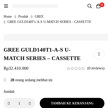
0
Home
Produk
GREE
GREE GULD140T1-A-S U-MATCH SERIES - CASSETTE
GREE GULD140T1-A-S U-
MATCH SERIES – CASSETTE
Rp
32.410.000
(0 reviews)
28
orang sedang melihat ini
Jumlah
TAMBAH KE KERANJANG