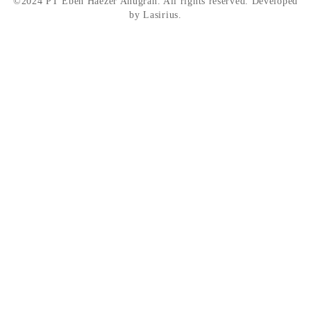
©2024 PT Eben Haezer Anugrah. All rights reserved. Developed
by Lasirius.