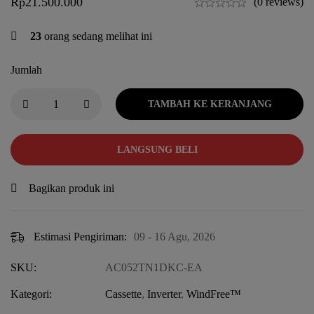
Rp
21.500.000
(0 reviews)
23
orang sedang melihat ini
Jumlah
TAMBAH KE KERANJANG
LANGSUNG BELI
Bagikan produk ini
Estimasi Pengiriman:
09 - 16 Agu, 2026
SKU:
AC052TN1DKC-EA
Kategori:
Cassette
,
Inverter
,
WindFree™