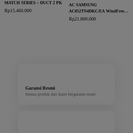
MATCH SERIES – DUCT 2 PK
AC SAMSUNG
Rp
15.460.000
AC052TN4DKC/EA WindFree™
4-Way Cassette 2 PK
Rp
21.800.000
Garansi Resmi
Semua produk dari kami bergaransi resmi