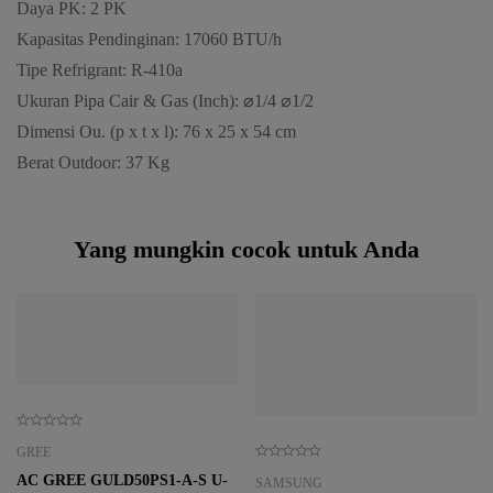
Daya PK: 2 PK
Kapasitas Pendinginan: 17060 BTU/h
Tipe Refrigrant: R-410a
Ukuran Pipa Cair & Gas (Inch): ⌀1/4 ⌀1/2
Dimensi Ou. (p x t x l): 76 x 25 x 54 cm
Berat Outdoor: 37 Kg
Yang mungkin cocok untuk Anda
GREE
AC GREE GULD50PS1-A-S U-
SAMSUNG