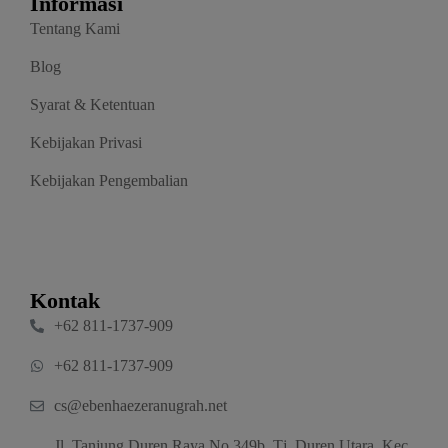
Informasi
Tentang Kami
Blog
Syarat & Ketentuan
Kebijakan Privasi
Kebijakan Pengembalian
Kontak
‪+62 811‑1737‑909‬
‪+62 811‑1737‑909‬
cs@ebenhaezeranugrah.net
Jl. Tanjung Duren Raya No.349b, Tj. Duren Utara, Kec.